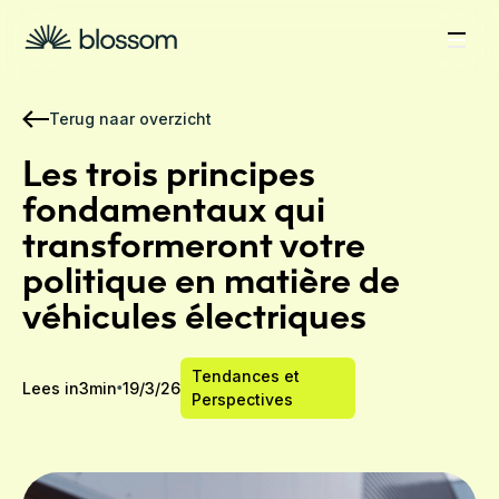
Terug naar overzicht
Les trois principes
fondamentaux qui
transformeront votre
politique en matière de
véhicules électriques
Tendances et
Lees in
3
min
19/3/26
Perspectives